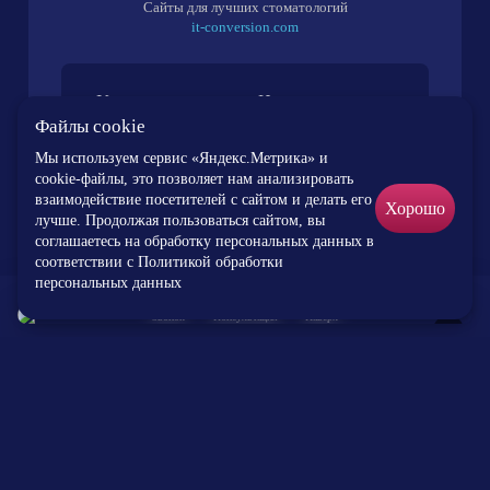
Сайты для лучших стоматологий
it-conversion.com
Услуги
Цены
Файлы cookie
Команда
Новости
Мы используем сервис «Яндекс.Метрика» и
О клинике
Отзывы
cookie-файлы, это позволяет нам анализировать
Контакты
Статьи
взаимодействие посетителей с сайтом и делать его
Хорошо
лучше. Продолжая пользоваться сайтом, вы
соглашаетесь на обработку персональных данных в
соответствии c
Политикой обработки
персональных данных
Данный сайт носит исключительно информационный характер и
Звонок
Консультация
Наверх
×
предназначен для образовательных целей, посетители сайта не
должны использовать материалы, размещенные на сайте, в
качестве медицинских рекомендаций. ООО «Центр дентальной
травматологии» не несет ответственности за возможные
последствия, возникшие в результате использования информации,
размещенной на сайте. Материалы и цены, размещенные на сайте,
не являются публичной офертой, определяемой положениями
статьи 437 Гражданского кодекса Российской Федерации.
Предоставление услуг осуществляется на основании договора об