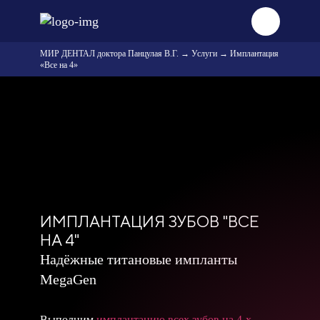
МИР ДЕНТАЛ доктора Панцулая В.Г.
→
Услуги
→
Имплантация
«Все на 4»
ИМПЛАНТАЦИЯ ЗУБОВ
"ВСЕ
НА 4"
Надёжные титановые импланты
MegaGen
Выполним
имплантацию всех зубов на 4-х