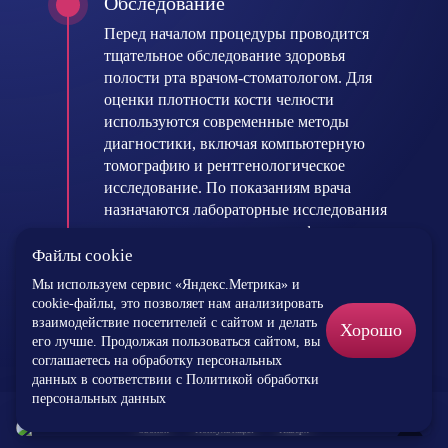
Обследование
Перед началом процедуры проводится
тщательное обследование здоровья
полости рта врачом-стоматологом. Для
оценки плотности кости челюсти
используются современные методы
диагностики, включая компьютерную
томографию и рентгенологическое
исследование. По показаниям врача
назначаются лабораторные исследования
крови и тесты на наличие инфекционных
заболеваний, чтобы обеспечить
Файлы cookie
безопасность операции.
Мы используем сервис «Яндекс.Метрика» и
cookie-файлы, это позволяет нам анализировать
взаимодействие посетителей с сайтом и делать
Хорошо
его лучше. Продолжая пользоваться сайтом, вы
3Д - моделирование
соглашаетесь на обработку персональных
Следующим этапом является создание
данных в соответствии c
Политикой обработки
персональных данных
виртуальной модели челюстной системы
пациента с использованием технологий
Звонок
Консультация
Наверх
×
трехмерного моделирования. Это