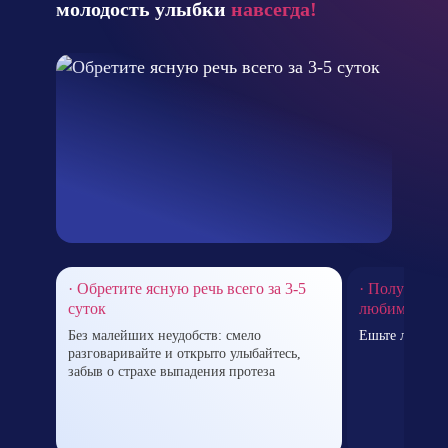
молодость улыбки
навсегда!
· Обретите ясную речь всего за 3-5
· Получайте 
суток
любимых бл
Без малейших неудобств: смело
Ешьте любую е
разговаривайте и открыто улыбайтесь,
забыв о страхе выпадения протеза